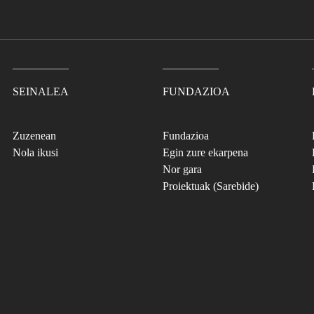
SEINALEA
FUNDAZIOA
Zuzenean
Fundazioa
Nola ikusi
Egin zure ekarpena
Nor gara
Proiektuak (Sarebide)