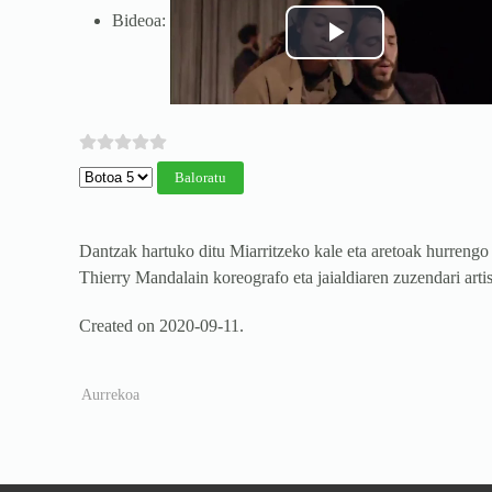
Bideoa:
Mesedez, Baloratu
Dantzak hartuko ditu Miarritzeko kale eta aretoak hurrengo 
Thierry Mandalain koreografo eta jaialdiaren zuzendari arti
Created on
2020-09-11
.
Aurrekoa