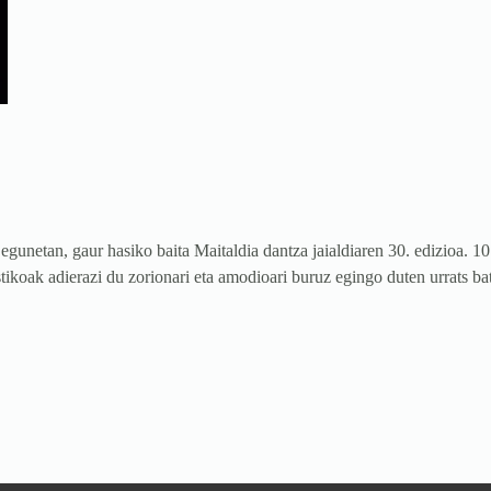
egunetan, gaur hasiko baita Maitaldia dantza jaialdiaren 30. edizioa. 1
stikoak adierazi du zorionari eta amodioari buruz egingo duten urrats ba