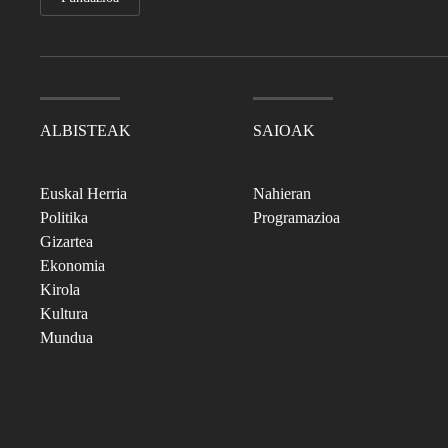
ALBISTEAK
SAIOAK
Euskal Herria
Nahieran
Politika
Programazioa
Gizartea
Ekonomia
Kirola
Kultura
Mundua