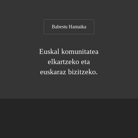
Babestu Hamaika
Euskal komunitatea
elkartzeko eta
euskaraz bizitzeko.