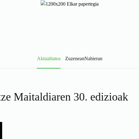
Aktualitatea
Zuzenean
Nahieran
ze Maitaldiaren 30. edizioak