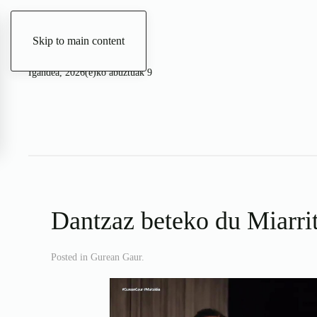
Skip to main content
Igandea, 2026(e)ko abuztuak 9
Dantzaz beteko du Miarrit
Posted in
Gurean Gaur
.