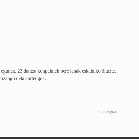
0 egunez, 23 dantza konpainiek bere lanak eskainiko dituzte.
t izango dela aurtengoa.
Hurrengoa