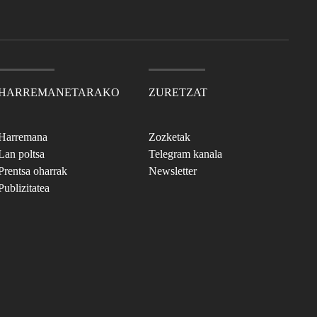
HARREMANETARAKO
ZURETZAT
Harremana
Zozketak
Lan poltsa
Telegram kanala
Prentsa oharrak
Newsletter
Publizitatea