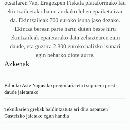
otsailaren 7an, Eragozpen Fiskala plataformako lau
ekintzaileetako baten aurkako lehen epaiketa izan
da. Ekintzaileak 700 euroko isuna jaso dezake.
Ekintza berean parte hartu duten beste hiru
ekintzaileak epaietarako data zehaztearen zain
daude, eta guztira 2.800 euroko balizko isunari
egin beharko diote aurre.
Azkenak
Bilboko Aste Nagusiko pregoilaria eta txupinera prest
daude jaietarako
Teknikarien grebak baldintzatuta ari dira ospatzen
Gasteizko jaietako egun handia