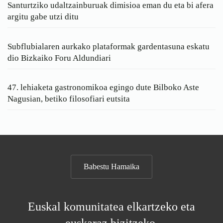
Santurtziko udaltzainburuak dimisioa eman du eta bi afera
argitu gabe utzi ditu
Subflubialaren aurkako plataformak gardentasuna eskatu
dio Bizkaiko Foru Aldundiari
47. lehiaketa gastronomikoa egingo dute Bilboko Aste
Nagusian, betiko filosofiari eutsita
Babestu Hamaika
Euskal komunitatea elkartzeko eta