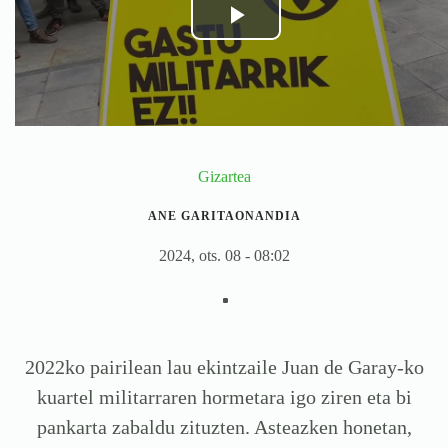
Gizartea
ANE GARITAONANDIA
2024, ots. 08 - 08:02
2022ko pairilean lau ekintzaile Juan de Garay-ko
kuartel militarraren hormetara igo ziren eta bi
pankarta zabaldu zituzten. Asteazken honetan,