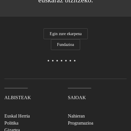
euskaraz bizitzeko.
Egin zure ekarpena
Fundazioa
ALBISTEAK
SAIOAK
Euskal Herria
Nahieran
Politika
Programazioa
Gizartea