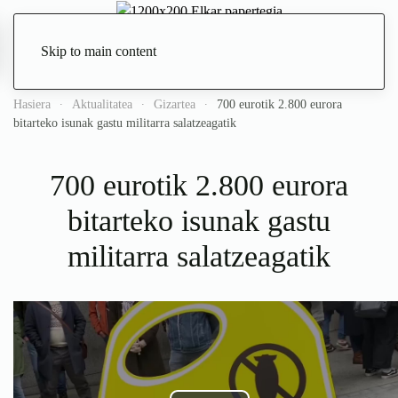
Skip to main content
Zuzenean
Hasiera
Aktualitatea
Gizartea
700 eurotik 2.800 eurora
bitarteko isunak gastu militarra salatzeagatik
700 eurotik 2.800 eurora
bitarteko isunak gastu
militarra salatzeagatik