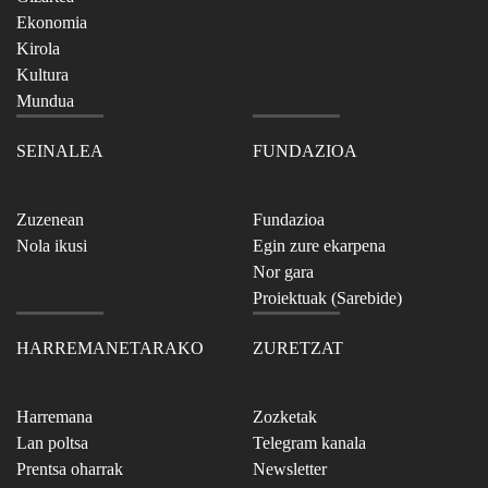
Ekonomia
Kirola
Kultura
Mundua
SEINALEA
FUNDAZIOA
Zuzenean
Fundazioa
Nola ikusi
Egin zure ekarpena
Nor gara
Proiektuak (Sarebide)
HARREMANETARAKO
ZURETZAT
Harremana
Zozketak
Lan poltsa
Telegram kanala
Prentsa oharrak
Newsletter