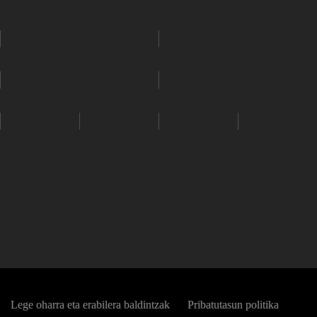
Lege oharra eta erabilera baldintzak
Pribatutasun politika