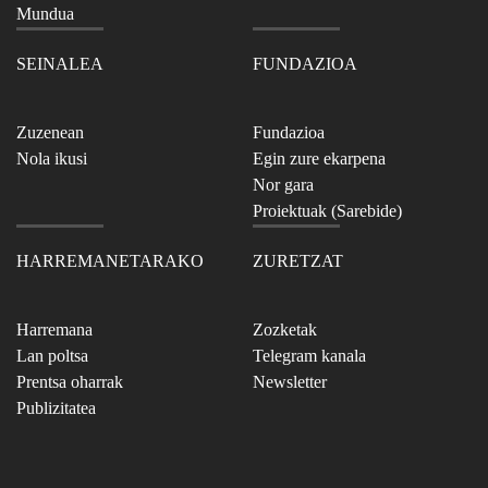
Mundua
SEINALEA
FUNDAZIOA
Zuzenean
Fundazioa
Nola ikusi
Egin zure ekarpena
Nor gara
Proiektuak (Sarebide)
HARREMANETARAKO
ZURETZAT
Harremana
Zozketak
Lan poltsa
Telegram kanala
Prentsa oharrak
Newsletter
Publizitatea