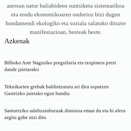
aurrean natur baliabideen suntsiketa sistematikoa
eta eredu ekonomikoaren ondorioz bizi dugun
hondamendi ekologiko eta soziala salatuko dituzte
manifestazioan, besteak beste.
Azkenak
Bilboko Aste Nagusiko pregoilaria eta txupinera prest
daude jaietarako
Teknikarien grebak baldintzatuta ari dira ospatzen
Gasteizko jaietako egun handia
Santurtziko udaltzainburuak dimisioa eman du eta bi afera
argitu gabe utzi ditu