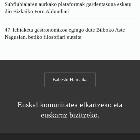
Subflubialaren aurkako plataformak gardentasuna eskatu
dio Bizkaiko Foru Aldundiari
47. lehiaketa gastronomikoa egingo dute Bilboko Aste
Nagusian, betiko filosofiari eutsita
Babestu Hamaika
Euskal komunitatea elkartzeko eta
euskaraz bizitzeko.