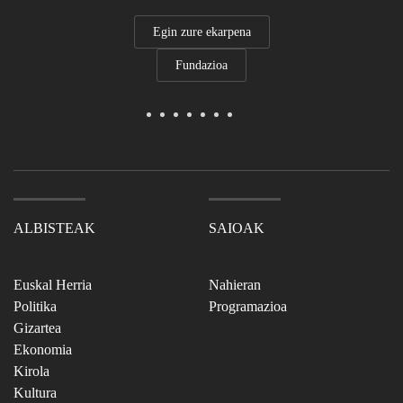
Egin zure ekarpena
Fundazioa
ALBISTEAK
SAIOAK
Euskal Herria
Nahieran
Politika
Programazioa
Gizartea
Ekonomia
Kirola
Kultura