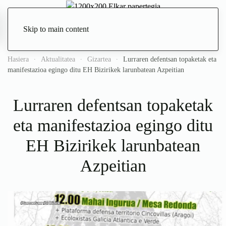
Skip to main content
Zuzenean
Hasiera
Aktualitatea
Gizartea
Lurraren defentsan topaketak eta
manifestazioa egingo ditu EH Bizirikek larunbatean Azpeitian
Lurraren defentsan topaketak
eta manifestazioa egingo ditu
EH Bizirikek larunbatean
Azpeitian