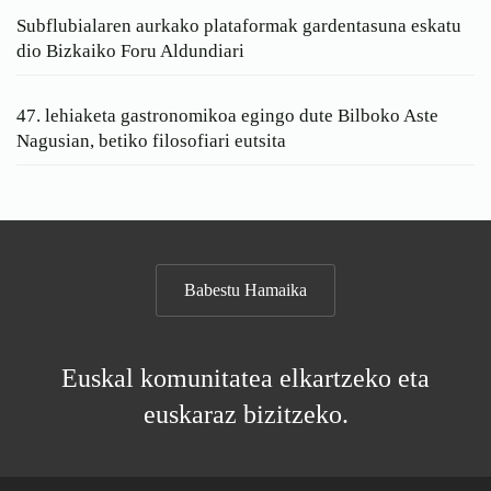
Subflubialaren aurkako plataformak gardentasuna eskatu
dio Bizkaiko Foru Aldundiari
47. lehiaketa gastronomikoa egingo dute Bilboko Aste
Nagusian, betiko filosofiari eutsita
Babestu Hamaika
Euskal komunitatea elkartzeko eta
euskaraz bizitzeko.