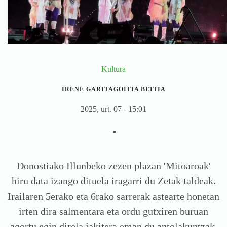
Kultura
IRENE GARITAGOITIA BEITIA
2025, urt. 07 - 15:01
Donostiako Illunbeko zezen plazan 'Mitoaroak'
hiru data izango dituela iragarri du Zetak taldeak.
Irailaren 5erako eta 6rako sarrerak astearte honetan
irten dira salmentara eta ordu gutxiren buruan
agortu egin direla jakitera eman du antolakuntzak.