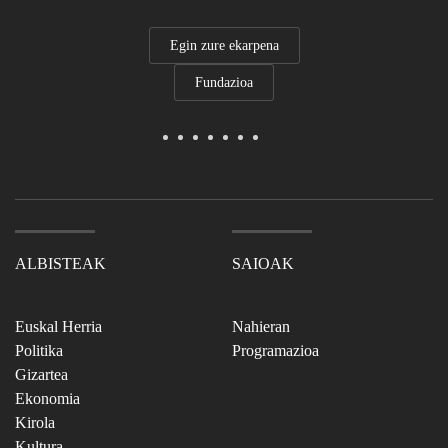
Egin zure ekarpena
Fundazioa
ALBISTEAK
SAIOAK
Euskal Herria
Nahieran
Politika
Programazioa
Gizartea
Ekonomia
Kirola
Kultura