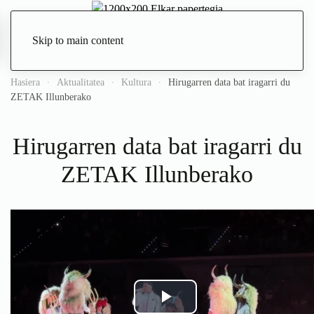
Skip to main content
Zuzenean
Hasiera
Aktualitatea
Kultura
Hirugarren data bat iragarri du
ZETAK Illunberako
Hirugarren data bat iragarri du
ZETAK Illunberako