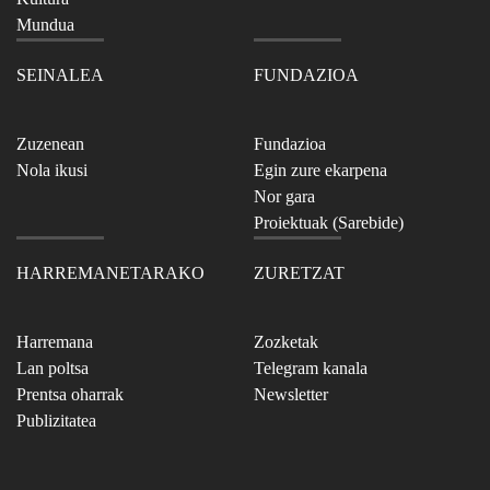
Mundua
SEINALEA
FUNDAZIOA
Zuzenean
Fundazioa
Nola ikusi
Egin zure ekarpena
Nor gara
Proiektuak (Sarebide)
HARREMANETARAKO
ZURETZAT
Harremana
Zozketak
Lan poltsa
Telegram kanala
Prentsa oharrak
Newsletter
Publizitatea