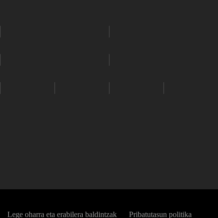
Lege oharra eta erabilera baldintzak
Pribatutasun politika