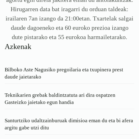
Hirugarren data bat iragarri du orduan taldeak:
irailaren 7an izango da 21:00etan. Txartelak salgai
daude dagoeneko eta 60 euroko prezioa izango
dute pistarako eta 55 eurokoa harmailetarako.
Azkenak
Bilboko Aste Nagusiko pregoilaria eta txupinera prest
daude jaietarako
Teknikarien grebak baldintzatuta ari dira ospatzen
Gasteizko jaietako egun handia
Santurtziko udaltzainburuak dimisioa eman du eta bi afera
argitu gabe utzi ditu