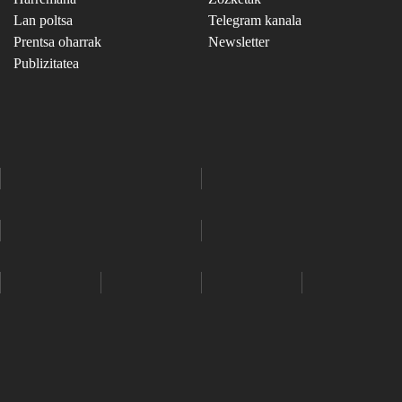
Lan poltsa
Telegram kanala
Prentsa oharrak
Newsletter
Publizitatea