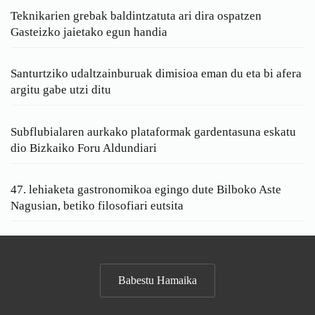
Teknikarien grebak baldintzatuta ari dira ospatzen
Gasteizko jaietako egun handia
Santurtziko udaltzainburuak dimisioa eman du eta bi afera
argitu gabe utzi ditu
Subflubialaren aurkako plataformak gardentasuna eskatu
dio Bizkaiko Foru Aldundiari
47. lehiaketa gastronomikoa egingo dute Bilboko Aste
Nagusian, betiko filosofiari eutsita
Babestu Hamaika