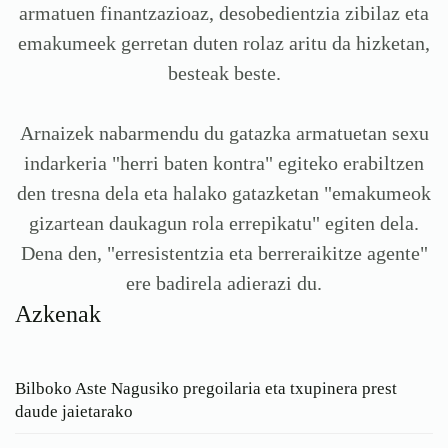
armatuen finantzazioaz, desobedientzia zibilaz eta
emakumeek gerretan duten rolaz aritu da hizketan,
besteak beste.
Arnaizek nabarmendu du gatazka armatuetan sexu
indarkeria "herri baten kontra" egiteko erabiltzen
den tresna dela eta halako gatazketan "emakumeok
gizartean daukagun rola errepikatu" egiten dela.
Dena den, "erresistentzia eta berreraikitze agente"
ere badirela adierazi du.
Azkenak
Bilboko Aste Nagusiko pregoilaria eta txupinera prest
daude jaietarako