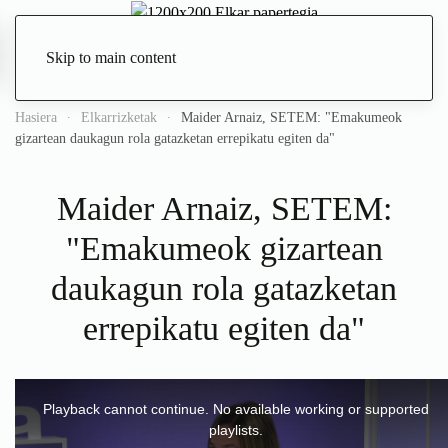
Skip to main content
Zuzenean
Hasiera
Elkarrizketak
Maider Arnaiz, SETEM: "Emakumeok
gizartean daukagun rola gatazketan errepikatu egiten da"
Maider Arnaiz, SETEM:
"Emakumeok gizartean
daukagun rola gatazketan
errepikatu egiten da"