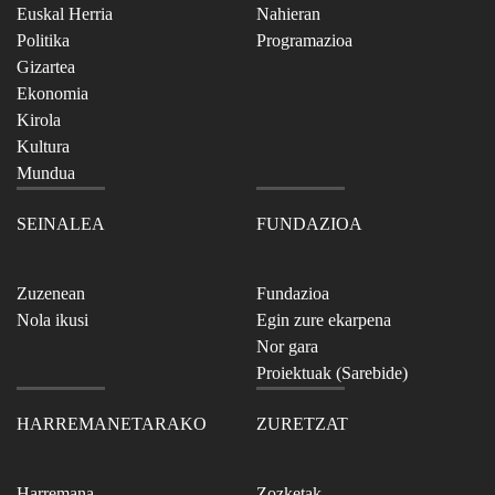
Euskal Herria
Nahieran
Politika
Programazioa
Gizartea
Ekonomia
Kirola
Kultura
Mundua
SEINALEA
FUNDAZIOA
Zuzenean
Fundazioa
Nola ikusi
Egin zure ekarpena
Nor gara
Proiektuak (Sarebide)
HARREMANETARAKO
ZURETZAT
Harremana
Zozketak