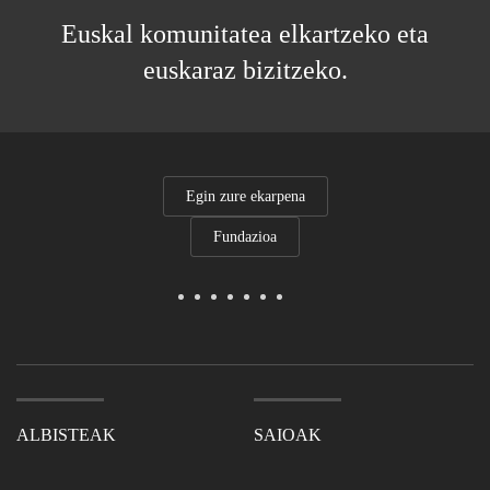
Euskal komunitatea elkartzeko eta
euskaraz bizitzeko.
Egin zure ekarpena
Fundazioa
ALBISTEAK
SAIOAK