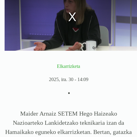
Elkarrizketa
2025, ira. 30 - 14:09
Maider Arnaiz SETEM Hego Haizeako
Nazioarteko Lankidetzako teknikaria izan da
Hamaikako eguneko elkarrizketan. Bertan, gatazka