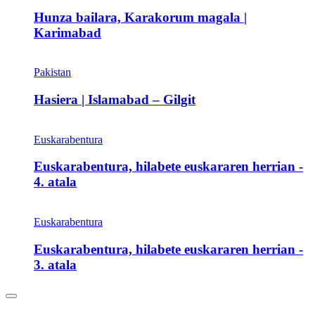
Hunza bailara, Karakorum magala |
Karimabad
Pakistan
Hasiera | Islamabad – Gilgit
Euskarabentura
Euskarabentura, hilabete euskararen herrian -
4. atala
Euskarabentura
Euskarabentura, hilabete euskararen herrian -
3. atala