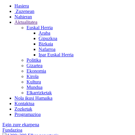
Hasiera
Zuzenean
Nahieran
Aktualitatea
Euskal Herria
Araba
Gipuzkoa
Bizkaia
Nafarroa
Ipar Euskal Herria
Politika
Gizartea
Ekonomia
Kirola
Kultura
Mundua
Elkarrizketak
Nola ikusi Hamaika
Kontaktua
Zozketak
Programazioa
Egin zure ekarpena
Fundazioa