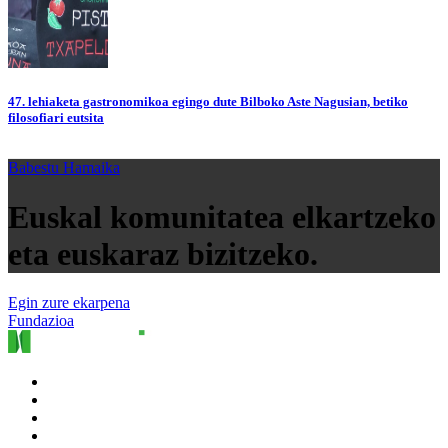
47. lehiaketa gastronomikoa egingo dute Bilboko Aste Nagusian, betiko
filosofiari eutsita
Babestu Hamaika
Euskal komunitatea elkartzeko
eta euskaraz bizitzeko.
Egin zure ekarpena
Fundazioa