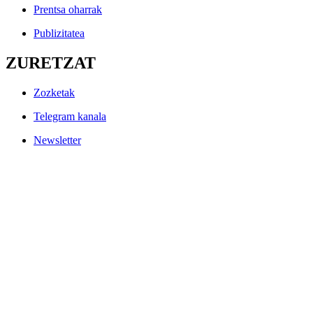
Prentsa oharrak
Publizitatea
ZURETZAT
Zozketak
Telegram kanala
Newsletter