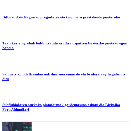
Bilboko Aste Nagusiko pregoilaria eta txupinera prest daude jaietarako
Teknikarien grebak baldintzatuta ari dira ospatzen Gasteizko jaietako egun
handia
Santurtziko udaltzainburuak dimisioa eman du eta bi afera argitu gabe utzi
ditu
Subflubialaren aurkako plataformak gardentasuna eskatu dio Bizkaiko
Foru Aldundiari