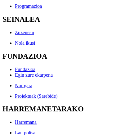
Programazioa
SEINALEA
Zuzenean
Nola ikusi
FUNDAZIOA
Fundazioa
Egin zure ekarpena
Nor gara
Proiektuak (Sarebide)
HARREMANETARAKO
Harremana
Lan poltsa