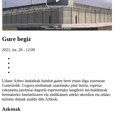
Gure begiz
2021, ira. 28 - 12:09
Udane Arbeo lankideak hainbat gaien berri eman digu zuzenean
Gasteizetik: Gogora institutuak onartutako plan berria, espetxe
eskumena jasotzear dagoela espetxeetako langileen lan-baldintzak
bermatzeko Jaurlaritzaren eta sindikatuen arteko akordioa eta udako
turismo datuak azaldu ditu Arbeok.
Azkenak