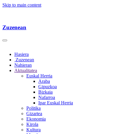
Skip to main content
Zuzenean
Hasiera
Zuzenean
Nahieran
Aktualitatea
Euskal Herria
Araba
Gipuzkoa
Bizkaia
Nafarroa
Ipar Euskal Herria
Politika
Gizartea
Ekonomia
Kirola
Kultura