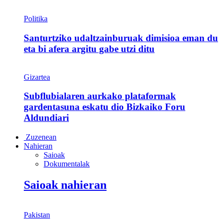
Politika
Santurtziko udaltzainburuak dimisioa eman du
eta bi afera argitu gabe utzi ditu
Gizartea
Subflubialaren aurkako plataformak
gardentasuna eskatu dio Bizkaiko Foru
Aldundiari
Zuzenean
Nahieran
Saioak
Dokumentalak
Saioak nahieran
Pakistan