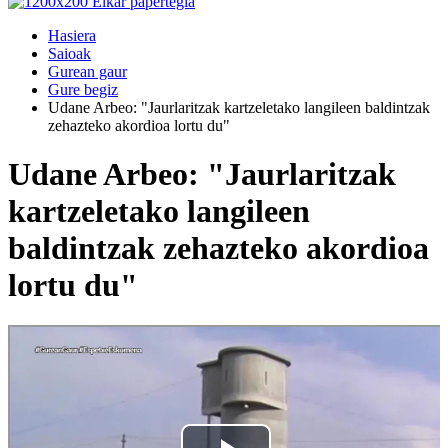
Hasiera
Saioak
Gurean gaur
Gure begiz
Udane Arbeo: "Jaurlaritzak kartzeletako langileen baldintzak
zehazteko akordioa lortu du"
Udane Arbeo: "Jaurlaritzak
kartzeletako langileen
baldintzak zehazteko akordioa
lortu du"