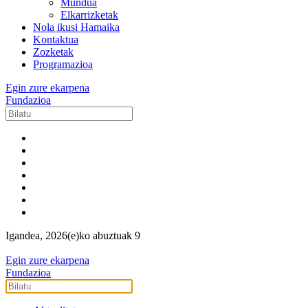
Mundua
Elkarrizketak
Nola ikusi Hamaika
Kontaktua
Zozketak
Programazioa
Egin zure ekarpena
Fundazioa
Igandea, 2026(e)ko abuztuak 9
Egin zure ekarpena
Fundazioa