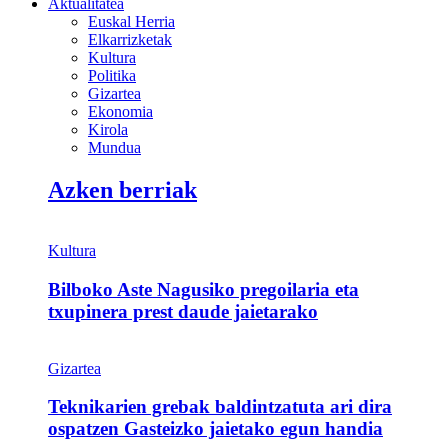
Aktualitatea
Euskal Herria
Elkarrizketak
Kultura
Politika
Gizartea
Ekonomia
Kirola
Mundua
Azken berriak
Kultura
Bilboko Aste Nagusiko pregoilaria eta
txupinera prest daude jaietarako
Gizartea
Teknikarien grebak baldintzatuta ari dira
ospatzen Gasteizko jaietako egun handia