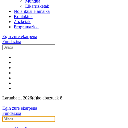
Mundua
Elkarrizketak
Nola ikusi Hamaika
Kontaktua
Zozketak
Programazioa
Egin zure ekarpena
Fundazioa
Larunbata, 2026(e)ko abuztuak 8
Egin zure ekarpena
Fundazioa