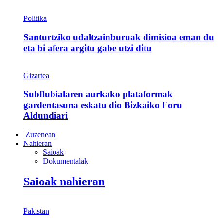
Politika
Santurtziko udaltzainburuak dimisioa eman du
eta bi afera argitu gabe utzi ditu
Gizartea
Subflubialaren aurkako plataformak
gardentasuna eskatu dio Bizkaiko Foru
Aldundiari
Zuzenean
Nahieran
Saioak
Dokumentalak
Saioak nahieran
Pakistan