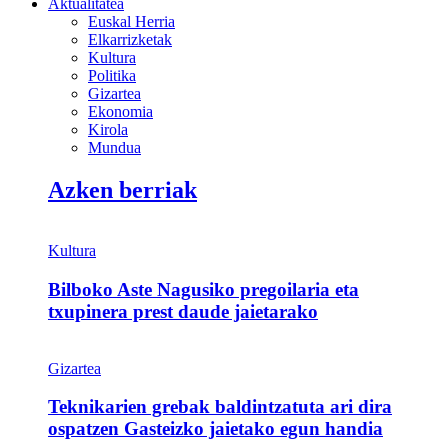
Aktualitatea
Euskal Herria
Elkarrizketak
Kultura
Politika
Gizartea
Ekonomia
Kirola
Mundua
Azken berriak
Kultura
Bilboko Aste Nagusiko pregoilaria eta
txupinera prest daude jaietarako
Gizartea
Teknikarien grebak baldintzatuta ari dira
ospatzen Gasteizko jaietako egun handia