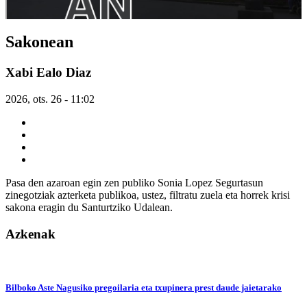
Sakonean
Xabi Ealo Diaz
2026, ots. 26 - 11:02
Pasa den azaroan egin zen publiko Sonia Lopez Segurtasun
zinegotziak azterketa publikoa, ustez, filtratu zuela eta horrek krisi
sakona eragin du Santurtziko Udalean.
Azkenak
Bilboko Aste Nagusiko pregoilaria eta txupinera prest daude jaietarako