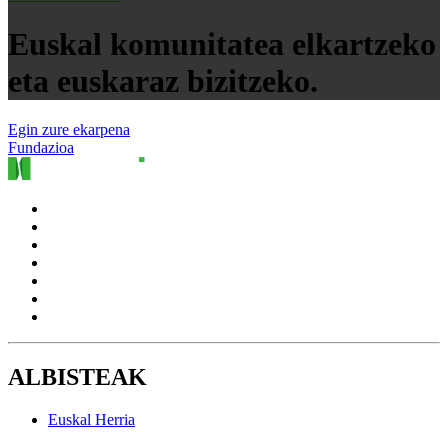
Euskal komunitatea elkartzeko
eta euskaraz bizitzeko.
Egin zure ekarpena
Fundazioa
ALBISTEAK
Euskal Herria