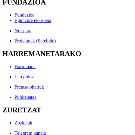
FUNDAZIOA
Fundazioa
Egin zure ekarpena
Nor gara
Proiektuak (Sarebide)
HARREMANETARAKO
Harremana
Lan poltsa
Prentsa oharrak
Publizitatea
ZURETZAT
Zozketak
Telegram kanala