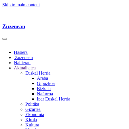
Skip to main content
Zuzenean
Hasiera
Zuzenean
Nahieran
Aktualitatea
Euskal Herria
Araba
Gipuzkoa
Bizkaia
Nafarroa
Ipar Euskal Herria
Politika
Gizartea
Ekonomia
Kirola
Kultura