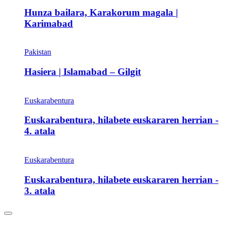
Hunza bailara, Karakorum magala |
Karimabad
Pakistan
Hasiera | Islamabad – Gilgit
Euskarabentura
Euskarabentura, hilabete euskararen herrian -
4. atala
Euskarabentura
Euskarabentura, hilabete euskararen herrian -
3. atala