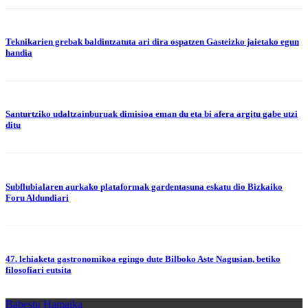
Teknikarien grebak baldintzatuta ari dira ospatzen Gasteizko jaietako egun
handia
Santurtziko udaltzainburuak dimisioa eman du eta bi afera argitu gabe utzi
ditu
Subflubialaren aurkako plataformak gardentasuna eskatu dio Bizkaiko
Foru Aldundiari
47. lehiaketa gastronomikoa egingo dute Bilboko Aste Nagusian, betiko
filosofiari eutsita
Babestu Hamaika