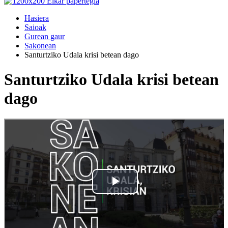
Hasiera
Saioak
Gurean gaur
Sakonean
Santurtziko Udala krisi betean dago
Santurtziko Udala krisi betean
dago