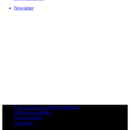
Newsletter
Lege oharra eta erabilera baldintzak
Pribatutasun politika
Cookie politika
Ezarpenak