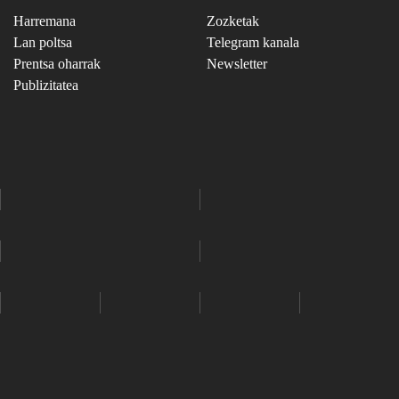
Harremana
Zozketak
Lan poltsa
Telegram kanala
Prentsa oharrak
Newsletter
Publizitatea