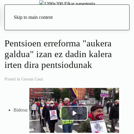
Skip to main content
Zuzenean
Pentsioen erreforma "aukera
galdua" izan ez dadin kalera
irten dira pentsiodunak
Posted in
Gurean Gaur
.
Bideoa: