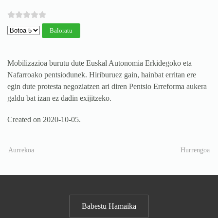
Mesedez, Baloratu
Mobilizazioa burutu dute Euskal Autonomia Erkidegoko eta
Nafarroako pentsiodunek. Hiriburuez gain, hainbat erritan ere
egin dute protesta negoziatzen ari diren Pentsio Erreforma aukera
galdu bat izan ez dadin exijitzeko.
Created on
2020-10-05
.
Aurrekoa
Hurrengoa
Babestu Hamaika