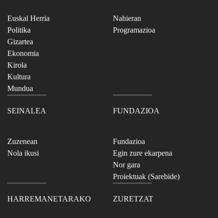
Euskal Herria
Nahieran
Politika
Programazioa
Gizartea
Ekonomia
Kirola
Kultura
Mundua
SEINALEA
FUNDAZIOA
Zuzenean
Fundazioa
Nola ikusi
Egin zure ekarpena
Nor gara
Proiektuak (Sarebide)
HARREMANETARAKO
ZURETZAT