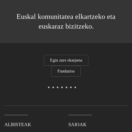
Euskal komunitatea elkartzeko eta
euskaraz bizitzeko.
Egin zure ekarpena
Fundazioa
ALBISTEAK
SAIOAK