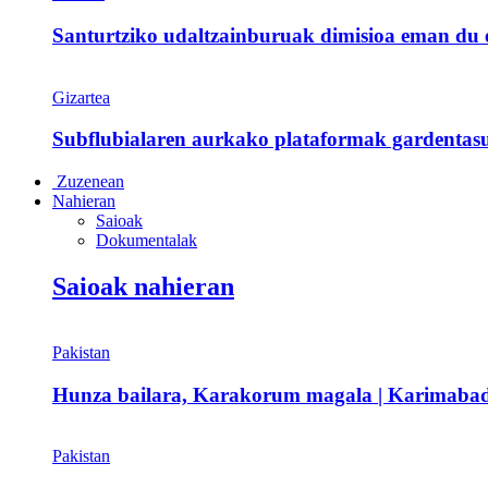
Santurtziko udaltzainburuak dimisioa eman du et
Gizartea
Subflubialaren aurkako plataformak gardentasu
Zuzenean
Nahieran
Saioak
Dokumentalak
Saioak nahieran
Pakistan
Hunza bailara, Karakorum magala | Karimaba
Pakistan