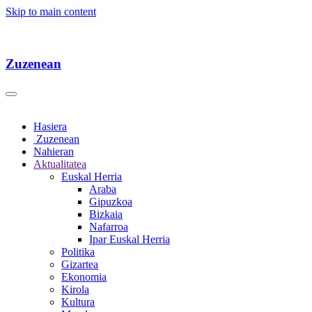
Skip to main content
Zuzenean
Hasiera
Zuzenean
Nahieran
Aktualitatea
Euskal Herria
Araba
Gipuzkoa
Bizkaia
Nafarroa
Ipar Euskal Herria
Politika
Gizartea
Ekonomia
Kirola
Kultura