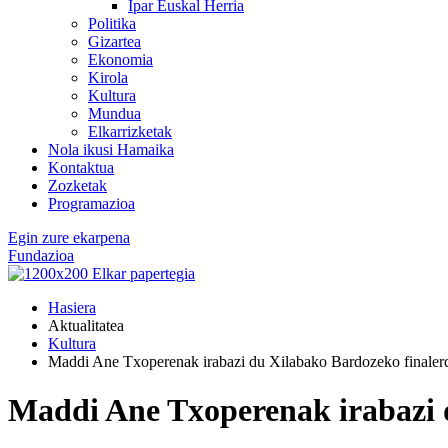
Ipar Euskal Herria
Politika
Gizartea
Ekonomia
Kirola
Kultura
Mundua
Elkarrizketak
Nola ikusi Hamaika
Kontaktua
Zozketak
Programazioa
Egin zure ekarpena
Fundazioa
Hasiera
Aktualitatea
Kultura
Maddi Ane Txoperenak irabazi du Xilabako Bardozeko finaler
Maddi Ane Txoperenak irabazi 