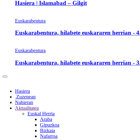
Hasiera | Islamabad – Gilgit
Euskarabentura
Euskarabentura, hilabete euskararen herrian - 4.
Euskarabentura
Euskarabentura, hilabete euskararen herrian - 3.
Hasiera
Zuzenean
Nahieran
Aktualitatea
Euskal Herria
Araba
Gipuzkoa
Bizkaia
Nafarroa