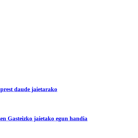
 prest daude jaietarako
zen Gasteizko jaietako egun handia