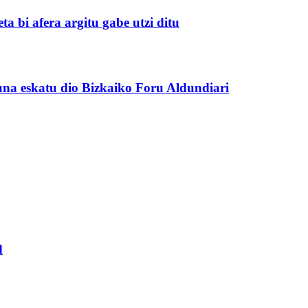
a bi afera argitu gabe utzi ditu
na eskatu dio Bizkaiko Foru Aldundiari
d