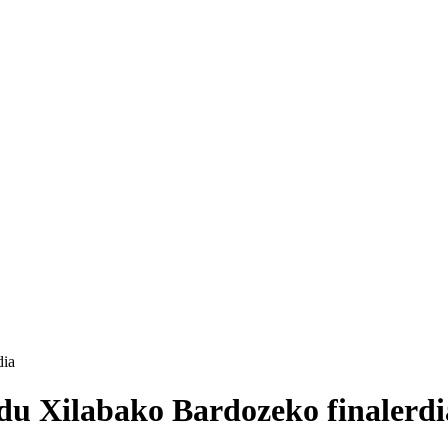
dia
du Xilabako Bardozeko finalerdi