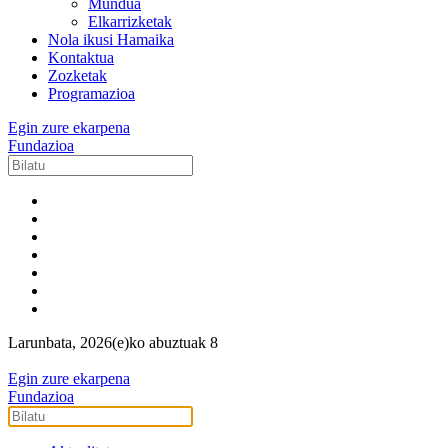
Mundua
Elkarrizketak
Nola ikusi Hamaika
Kontaktua
Zozketak
Programazioa
Egin zure ekarpena
Fundazioa
Larunbata, 2026(e)ko abuztuak 8
Egin zure ekarpena
Fundazioa