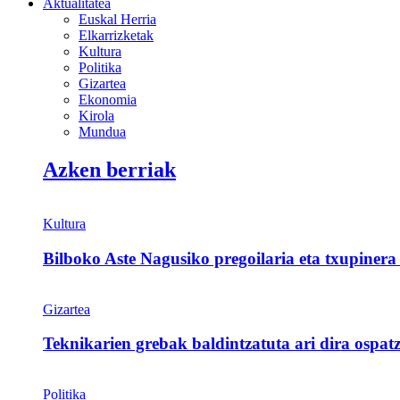
Aktualitatea
Euskal Herria
Elkarrizketak
Kultura
Politika
Gizartea
Ekonomia
Kirola
Mundua
Azken berriak
Kultura
Bilboko Aste Nagusiko pregoilaria eta txupinera
Gizartea
Teknikarien grebak baldintzatuta ari dira ospat
Politika