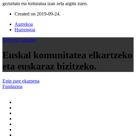
gezurtatu eta torturatua izan zela argitu zuen.
Created on
2019-09-24
.
Aurrekoa
Hurrengoa
Babestu Hamaika
Euskal komunitatea elkartzeko
eta euskaraz bizitzeko.
Egin zure ekarpena
Fundazioa