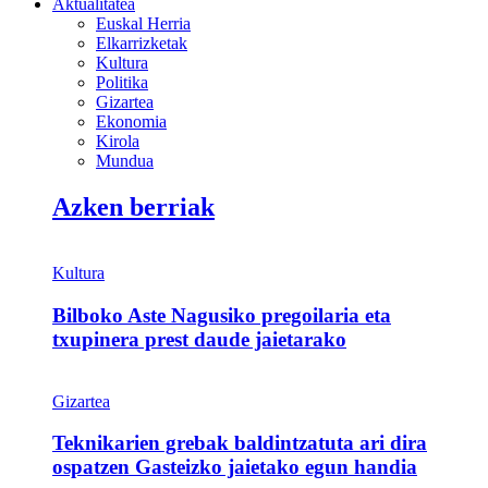
Aktualitatea
Euskal Herria
Elkarrizketak
Kultura
Politika
Gizartea
Ekonomia
Kirola
Mundua
Azken berriak
Kultura
Bilboko Aste Nagusiko pregoilaria eta
txupinera prest daude jaietarako
Gizartea
Teknikarien grebak baldintzatuta ari dira
ospatzen Gasteizko jaietako egun handia