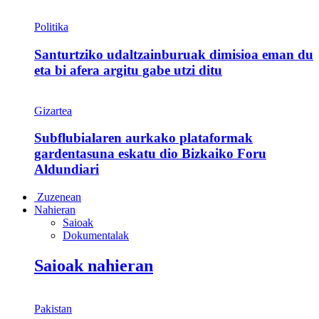
Politika
Santurtziko udaltzainburuak dimisioa eman du
eta bi afera argitu gabe utzi ditu
Gizartea
Subflubialaren aurkako plataformak
gardentasuna eskatu dio Bizkaiko Foru
Aldundiari
Zuzenean
Nahieran
Saioak
Dokumentalak
Saioak nahieran
Pakistan