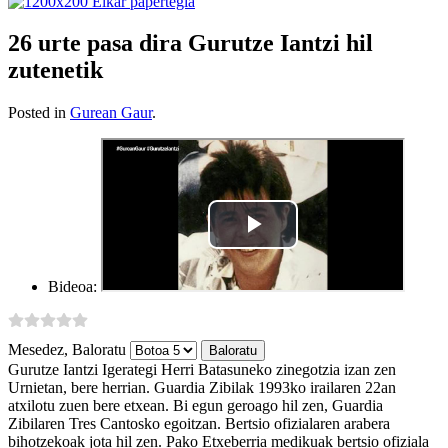
26 urte pasa dira Gurutze Iantzi hil
zutenetik
Posted in
Gurean Gaur
.
Bideoa:
Mesedez, Baloratu
Gurutze Iantzi Igerategi Herri Batasuneko zinegotzia izan zen
Urnietan, bere herrian. Guardia Zibilak 1993ko irailaren 22an
atxilotu zuen bere etxean. Bi egun geroago hil zen, Guardia
Zibilaren Tres Cantosko egoitzan. Bertsio ofizialaren arabera
bihotzekoak jota hil zen. Pako Etxeberria medikuak bertsio ofiziala