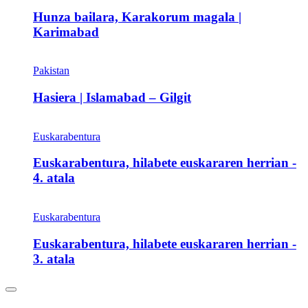
Hunza bailara, Karakorum magala |
Karimabad
Pakistan
Hasiera | Islamabad – Gilgit
Euskarabentura
Euskarabentura, hilabete euskararen herrian -
4. atala
Euskarabentura
Euskarabentura, hilabete euskararen herrian -
3. atala