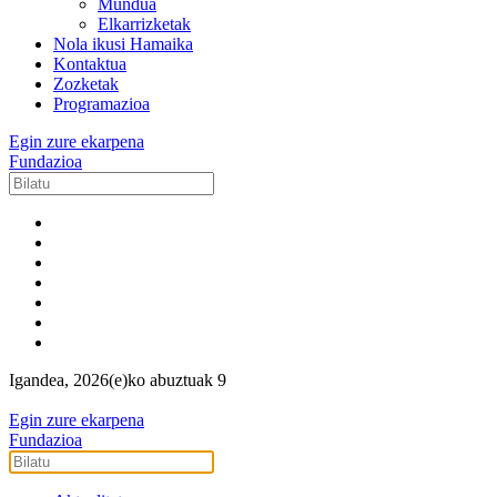
Mundua
Elkarrizketak
Nola ikusi Hamaika
Kontaktua
Zozketak
Programazioa
Egin zure ekarpena
Fundazioa
Igandea, 2026(e)ko abuztuak 9
Egin zure ekarpena
Fundazioa