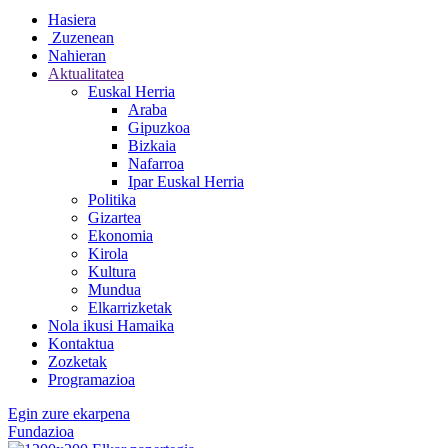
Hasiera
Zuzenean
Nahieran
Aktualitatea
Euskal Herria
Araba
Gipuzkoa
Bizkaia
Nafarroa
Ipar Euskal Herria
Politika
Gizartea
Ekonomia
Kirola
Kultura
Mundua
Elkarrizketak
Nola ikusi Hamaika
Kontaktua
Zozketak
Programazioa
Egin zure ekarpena
Fundazioa