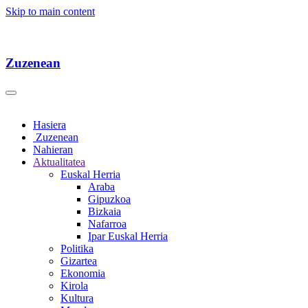
Skip to main content
Zuzenean
Hasiera
Zuzenean
Nahieran
Aktualitatea
Euskal Herria
Araba
Gipuzkoa
Bizkaia
Nafarroa
Ipar Euskal Herria
Politika
Gizartea
Ekonomia
Kirola
Kultura