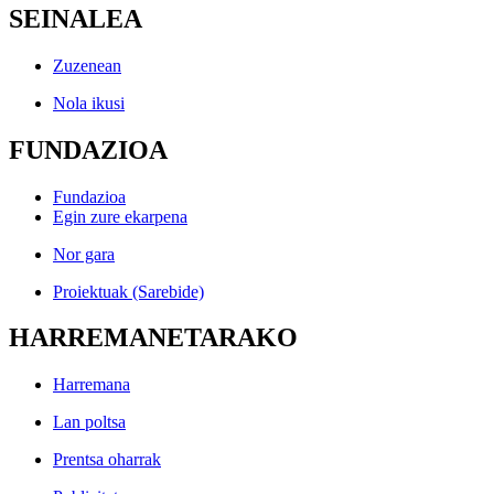
SEINALEA
Zuzenean
Nola ikusi
FUNDAZIOA
Fundazioa
Egin zure ekarpena
Nor gara
Proiektuak (Sarebide)
HARREMANETARAKO
Harremana
Lan poltsa
Prentsa oharrak