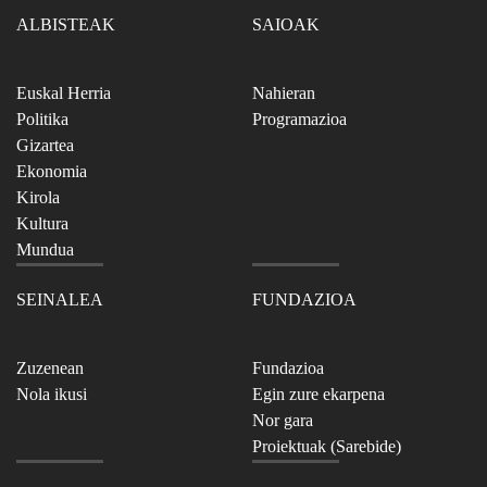
ALBISTEAK
SAIOAK
Euskal Herria
Nahieran
Politika
Programazioa
Gizartea
Ekonomia
Kirola
Kultura
Mundua
SEINALEA
FUNDAZIOA
Zuzenean
Fundazioa
Nola ikusi
Egin zure ekarpena
Nor gara
Proiektuak (Sarebide)