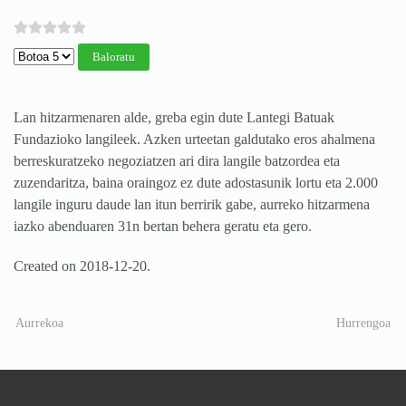
Mesedez, Baloratu
Lan hitzarmenaren alde, greba egin dute Lantegi Batuak
Fundazioko langileek. Azken urteetan galdutako eros ahalmena
berreskuratzeko negoziatzen ari dira langile batzordea eta
zuzendaritza, baina oraingoz ez dute adostasunik lortu eta 2.000
langile inguru daude lan itun berririk gabe, aurreko hitzarmena
iazko abenduaren 31n bertan behera geratu eta gero.
Created on
2018-12-20
.
Aurrekoa
Hurrengoa