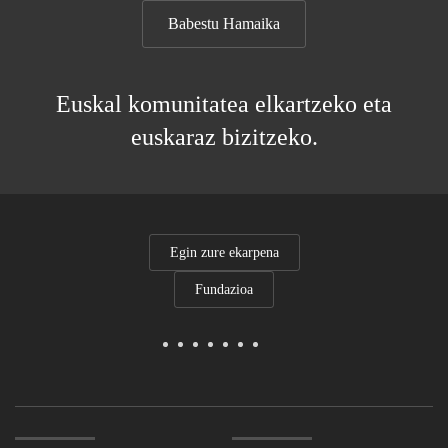
Babestu Hamaika
Euskal komunitatea elkartzeko eta
euskaraz bizitzeko.
Egin zure ekarpena
Fundazioa