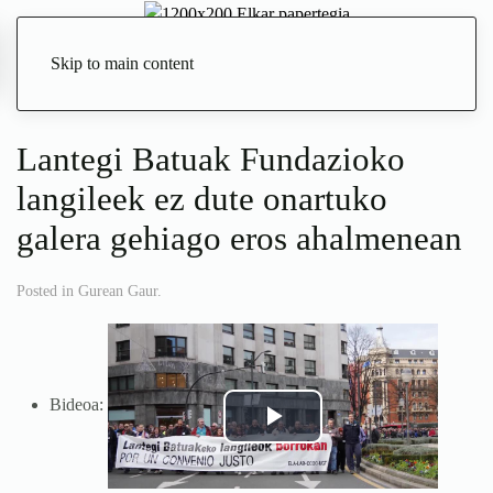
Skip to main content
Zuzenean
Lantegi Batuak Fundazioko
langileek ez dute onartuko
galera gehiago eros ahalmenean
Posted in
Gurean Gaur
.
Bideoa: