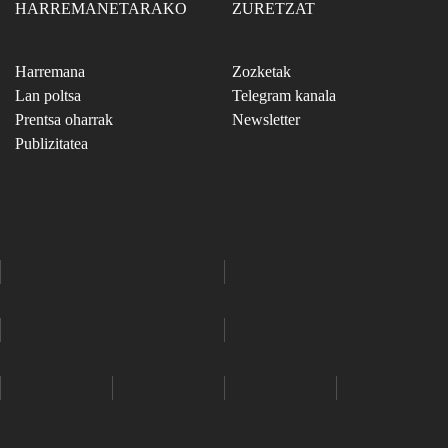
HARREMANETARAKO
ZURETZAT
Harremana
Zozketak
Lan poltsa
Telegram kanala
Prentsa oharrak
Newsletter
Publizitatea