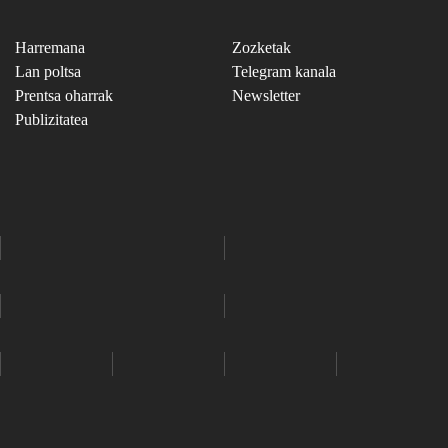
Harremana
Zozketak
Lan poltsa
Telegram kanala
Prentsa oharrak
Newsletter
Publizitatea