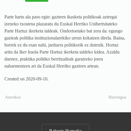
Parte hartu ala paso egin: gazteen ikasketa politikoak aztergai
izeneko txostena plazaratu du Euskal Herriko Unibertsitateko
Parte Hartuz ikerketa taldeak. Ondorioetako bat zera da: egungo
gazteak politika instituzionalarekiko urrun kokatzen direla. Baina,
horrek ez du esan nahi, jarduera politikorik ez dutenik. Hortaz
aritu da Iker Iraola Parte Hartuz ikerketa taldeko kidea. Azaldu
duenez, praktika politiko berritzaileak garatzeko joera
nabarmentzen ari da Euskal Herriko gazteen artean.
Created on
2020-09-10
.
Aurrekoa
Hurrengoa
Babestu Hamaika