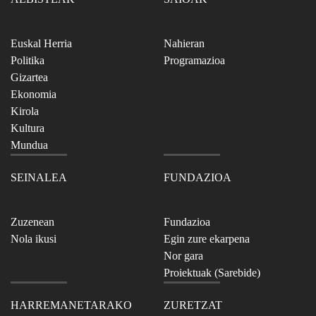
Euskal Herria
Nahieran
Politika
Programazioa
Gizartea
Ekonomia
Kirola
Kultura
Mundua
SEINALEA
FUNDAZIOA
Zuzenean
Fundazioa
Nola ikusi
Egin zure ekarpena
Nor gara
Proiektuak (Sarebide)
HARREMANETARAKO
ZURETZAT