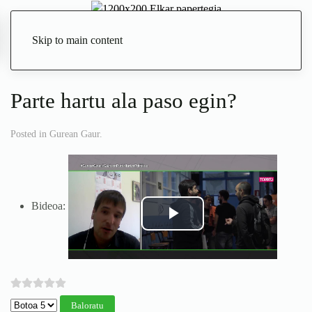
Skip to main content
Zuzenean
Parte hartu ala paso egin?
Posted in
Gurean Gaur
.
Bideoa:
Mesedez, Baloratu