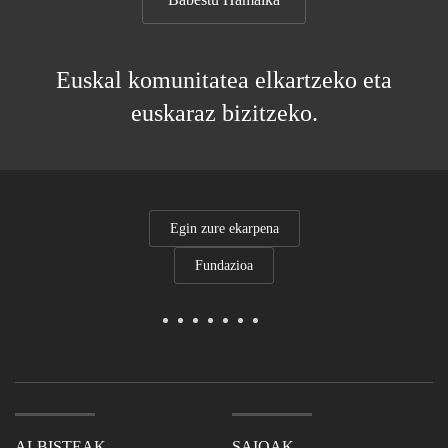
Euskal komunitatea elkartzeko eta
euskaraz bizitzeko.
Egin zure ekarpena
Fundazioa
ALBISTEAK
SAIOAK