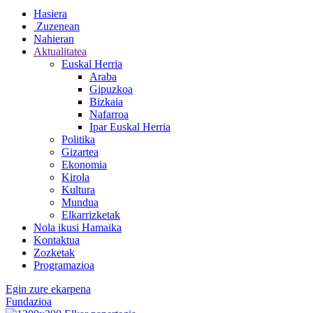
Hasiera
Zuzenean
Nahieran
Aktualitatea
Euskal Herria
Araba
Gipuzkoa
Bizkaia
Nafarroa
Ipar Euskal Herria
Politika
Gizartea
Ekonomia
Kirola
Kultura
Mundua
Elkarrizketak
Nola ikusi Hamaika
Kontaktua
Zozketak
Programazioa
Egin zure ekarpena
Fundazioa