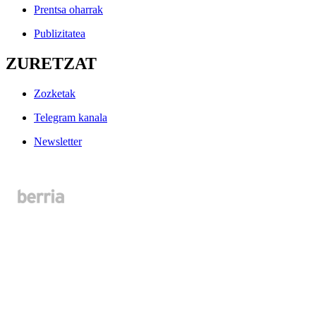
Prentsa oharrak
Publizitatea
ZURETZAT
Zozketak
Telegram kanala
Newsletter