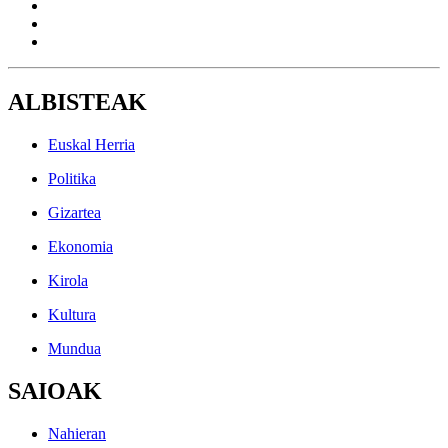
ALBISTEAK
Euskal Herria
Politika
Gizartea
Ekonomia
Kirola
Kultura
Mundua
SAIOAK
Nahieran