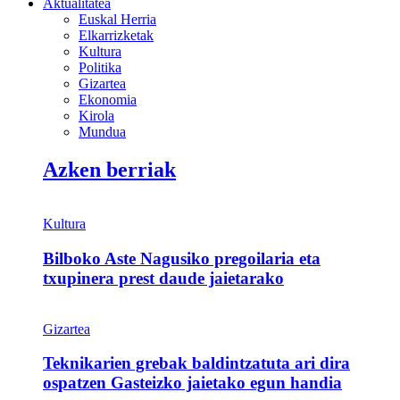
Aktualitatea
Euskal Herria
Elkarrizketak
Kultura
Politika
Gizartea
Ekonomia
Kirola
Mundua
Azken berriak
Kultura
Bilboko Aste Nagusiko pregoilaria eta
txupinera prest daude jaietarako
Gizartea
Teknikarien grebak baldintzatuta ari dira
ospatzen Gasteizko jaietako egun handia