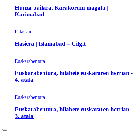
Hunza bailara, Karakorum magala |
Karimabad
Pakistan
Hasiera | Islamabad – Gilgit
Euskarabentura
Euskarabentura, hilabete euskararen herrian -
4. atala
Euskarabentura
Euskarabentura, hilabete euskararen herrian -
3. atala