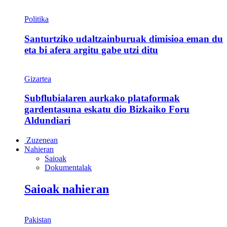
Politika
Santurtziko udaltzainburuak dimisioa eman du
eta bi afera argitu gabe utzi ditu
Gizartea
Subflubialaren aurkako plataformak
gardentasuna eskatu dio Bizkaiko Foru
Aldundiari
Zuzenean
Nahieran
Saioak
Dokumentalak
Saioak nahieran
Pakistan