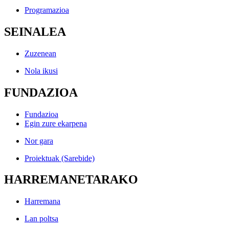
Programazioa
SEINALEA
Zuzenean
Nola ikusi
FUNDAZIOA
Fundazioa
Egin zure ekarpena
Nor gara
Proiektuak (Sarebide)
HARREMANETARAKO
Harremana
Lan poltsa