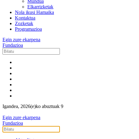
Mundua
Elkarrizketak
Nola ikusi Hamaika
Kontaktua
Zozketak
Programazioa
Egin zure ekarpena
Fundazioa
Igandea, 2026(e)ko abuztuak 9
Egin zure ekarpena
Fundazioa