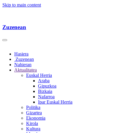
Skip to main content
Zuzenean
Hasiera
Zuzenean
Nahieran
Aktualitatea
Euskal Herria
Araba
Gipuzkoa
Bizkaia
Nafarroa
Ipar Euskal Herria
Politika
Gizartea
Ekonomia
Kirola
Kultura