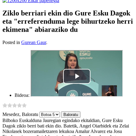
Ziklo berriari ekin dio Gure Esku Dagok
eta "erreferenduma lege bihurtzeko herri
ekimena" abiaraziko du
Posted in
Gurean Gaur
.
Bideoa:
Mesedez, Baloratu
Bilboko Euskalduna Jauregian egindako ekitaldian, Gure Esku
Dagok ziklo berri bati ekin dio. Batetik, Angel Oiarbidek eta Zelai
Nikolasek bozeramailetzaren lekukoa Amalur Alvarez eta Josu