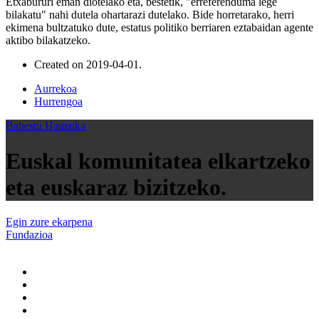
Etxabururi eman diotelako eta, bestetik, "erreferenduma lege
bilakatu" nahi dutela ohartarazi dutelako. Bide horretarako, herri
ekimena bultzatuko dute, estatus politiko berriaren eztabaidan agente
aktibo bilakatzeko.
Created on
2019-04-01
.
Aurrekoa
Hurrengoa
Babestu Hamaika
Euskal komunitatea elkartzeko
eta euskaraz bizitzeko.
Egin zure ekarpena
Fundazioa