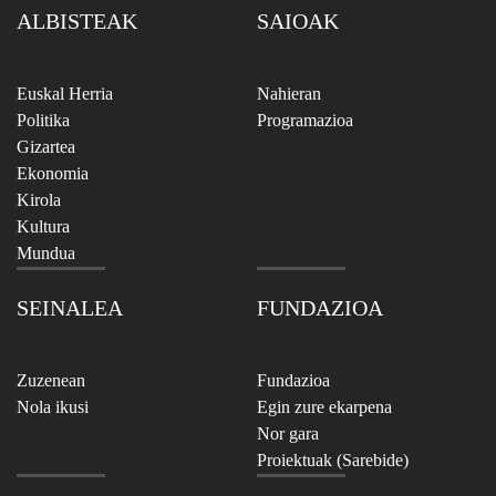
ALBISTEAK
SAIOAK
Euskal Herria
Nahieran
Politika
Programazioa
Gizartea
Ekonomia
Kirola
Kultura
Mundua
SEINALEA
FUNDAZIOA
Zuzenean
Fundazioa
Nola ikusi
Egin zure ekarpena
Nor gara
Proiektuak (Sarebide)