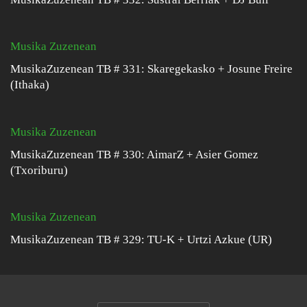
Musika Zuzenean
MusikaZuzenean TB # 331: Skaregekasko + Josune Freire
(Ithaka)
Musika Zuzenean
MusikaZuzenean TB # 330: AimarZ + Asier Gomez
(Txoriburu)
Musika Zuzenean
MusikaZuzenean TB # 329: TU-K + Urtzi Azkue (UR)