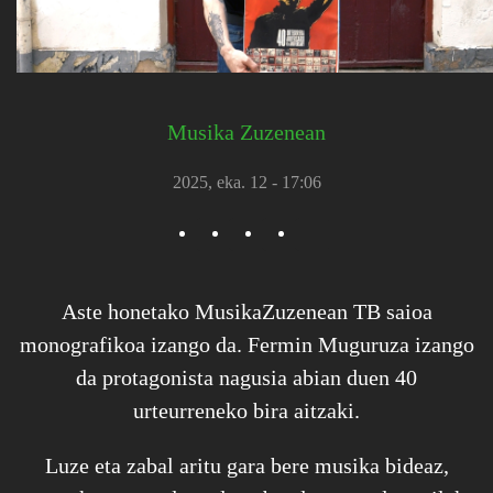
Musika Zuzenean
2025, eka. 12 - 17:06
Aste honetako MusikaZuzenean TB saioa
monografikoa izango da. Fermin Muguruza izango
da protagonista nagusia abian duen 40
urteurreneko bira aitzaki.
Luze eta zabal aritu gara bere musika bideaz,