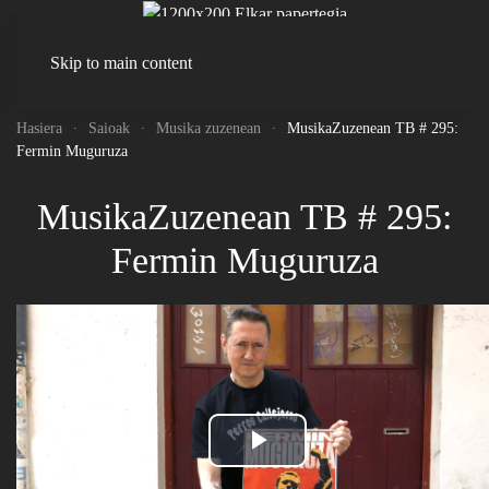
Skip to main content
Zuzenean
Hasiera
Saioak
Musika zuzenean
MusikaZuzenean TB # 295:
Fermin Muguruza
MusikaZuzenean TB # 295:
Fermin Muguruza