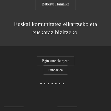
Babestu Hamaika
Euskal komunitatea elkartzeko eta
euskaraz bizitzeko.
Egin zure ekarpena
Fundazioa