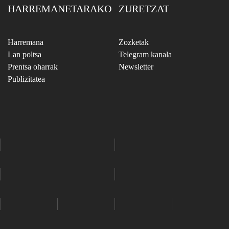
HARREMANETARAKO
ZURETZAT
Harremana
Zozketak
Lan poltsa
Telegram kanala
Prentsa oharrak
Newsletter
Publizitatea