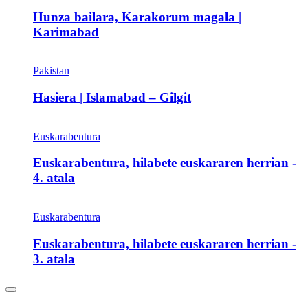
Hunza bailara, Karakorum magala |
Karimabad
Pakistan
Hasiera | Islamabad – Gilgit
Euskarabentura
Euskarabentura, hilabete euskararen herrian -
4. atala
Euskarabentura
Euskarabentura, hilabete euskararen herrian -
3. atala