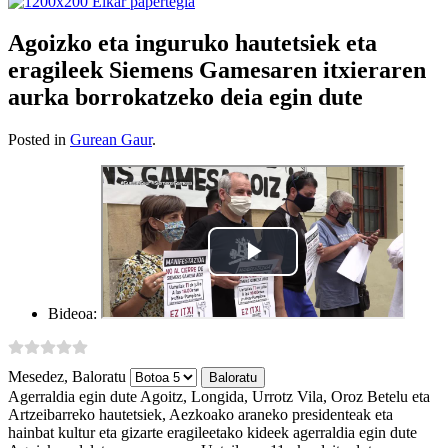
Agoizko eta inguruko hautetsiek eta
eragileek Siemens Gamesaren itxieraren
aurka borrokatzeko deia egin dute
Posted in
Gurean Gaur
.
Bideoa:
Mesedez, Baloratu
Agerraldia egin dute Agoitz, Longida, Urrotz Vila, Oroz Betelu eta
Artzeibarreko hautetsiek, Aezkoako araneko presidenteak eta
hainbat kultur eta gizarte eragileetako kideek agerraldia egin dute