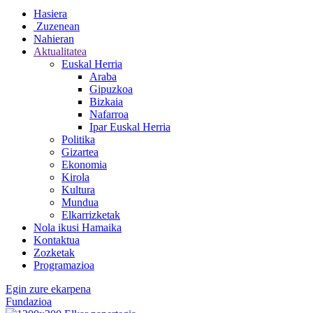
Hasiera
Zuzenean
Nahieran
Aktualitatea
Euskal Herria
Araba
Gipuzkoa
Bizkaia
Nafarroa
Ipar Euskal Herria
Politika
Gizartea
Ekonomia
Kirola
Kultura
Mundua
Elkarrizketak
Nola ikusi Hamaika
Kontaktua
Zozketak
Programazioa
Egin zure ekarpena
Fundazioa