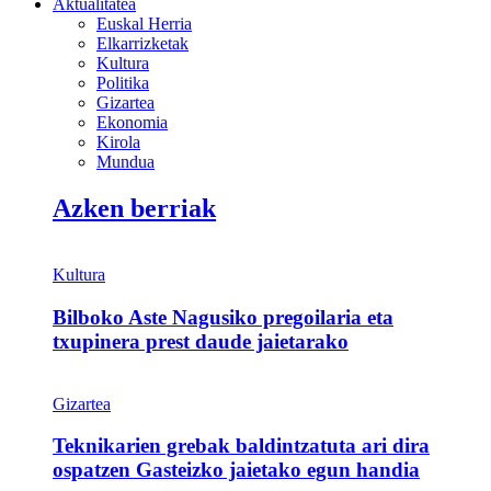
Aktualitatea
Euskal Herria
Elkarrizketak
Kultura
Politika
Gizartea
Ekonomia
Kirola
Mundua
Azken berriak
Kultura
Bilboko Aste Nagusiko pregoilaria eta
txupinera prest daude jaietarako
Gizartea
Teknikarien grebak baldintzatuta ari dira
ospatzen Gasteizko jaietako egun handia