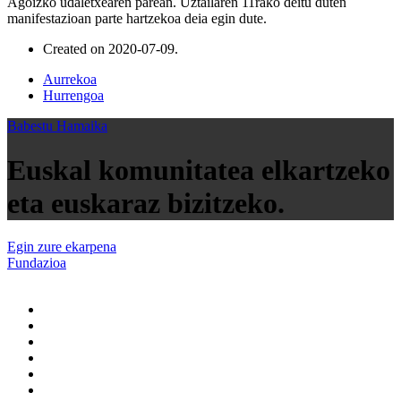
Agoizko udaletxearen parean. Uztailaren 11rako deitu duten
manifestazioan parte hartzekoa deia egin dute.
Created on
2020-07-09
.
Aurrekoa
Hurrengoa
Babestu Hamaika
Euskal komunitatea elkartzeko
eta euskaraz bizitzeko.
Egin zure ekarpena
Fundazioa