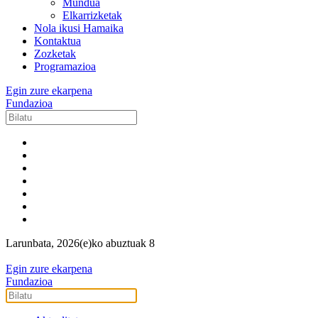
Mundua
Elkarrizketak
Nola ikusi Hamaika
Kontaktua
Zozketak
Programazioa
Egin zure ekarpena
Fundazioa
Larunbata, 2026(e)ko abuztuak 8
Egin zure ekarpena
Fundazioa