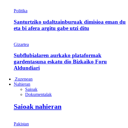
Politika
Santurtziko udaltzainburuak dimisioa eman du
eta bi afera argitu gabe utzi ditu
Gizartea
Subflubialaren aurkako plataformak
gardentasuna eskatu dio Bizkaiko Foru
Aldundiari
Zuzenean
Nahieran
Saioak
Dokumentalak
Saioak nahieran
Pakistan