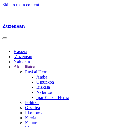
Skip to main content
Zuzenean
Hasiera
Zuzenean
Nahieran
Aktualitatea
Euskal Herria
Araba
Gipuzkoa
Bizkaia
Nafarroa
Ipar Euskal Herria
Politika
Gizartea
Ekonomia
Kirola
Kultura