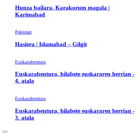
Hunza bailara, Karakorum magala |
Karimabad
Pakistan
Hasiera | Islamabad – Gilgit
Euskarabentura
Euskarabentura, hilabete euskararen herrian -
4. atala
Euskarabentura
Euskarabentura, hilabete euskararen herrian -
3. atala