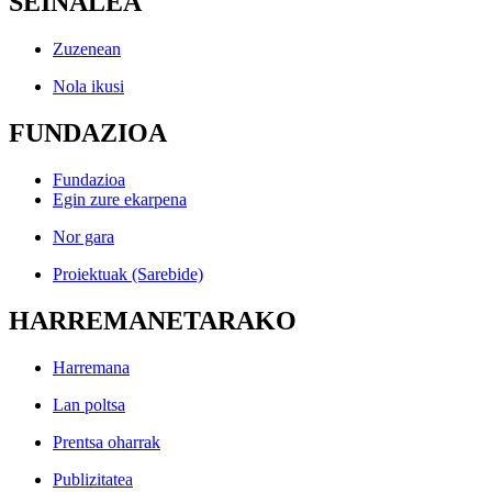
SEINALEA
Zuzenean
Nola ikusi
FUNDAZIOA
Fundazioa
Egin zure ekarpena
Nor gara
Proiektuak (Sarebide)
HARREMANETARAKO
Harremana
Lan poltsa
Prentsa oharrak
Publizitatea