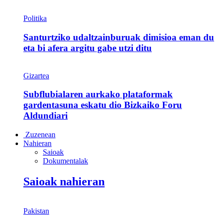
Politika
Santurtziko udaltzainburuak dimisioa eman du
eta bi afera argitu gabe utzi ditu
Gizartea
Subflubialaren aurkako plataformak
gardentasuna eskatu dio Bizkaiko Foru
Aldundiari
Zuzenean
Nahieran
Saioak
Dokumentalak
Saioak nahieran
Pakistan