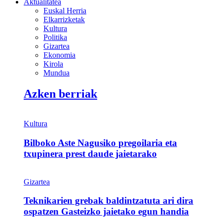
Aktualitatea
Euskal Herria
Elkarrizketak
Kultura
Politika
Gizartea
Ekonomia
Kirola
Mundua
Azken berriak
Kultura
Bilboko Aste Nagusiko pregoilaria eta
txupinera prest daude jaietarako
Gizartea
Teknikarien grebak baldintzatuta ari dira
ospatzen Gasteizko jaietako egun handia