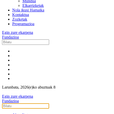
Mundua
Elkarrizketak
Nola ikusi Hamaika
Kontaktua
Zozketak
Programazioa
Egin zure ekarpena
Fundazioa
Larunbata, 2026(e)ko abuztuak 8
Egin zure ekarpena
Fundazioa