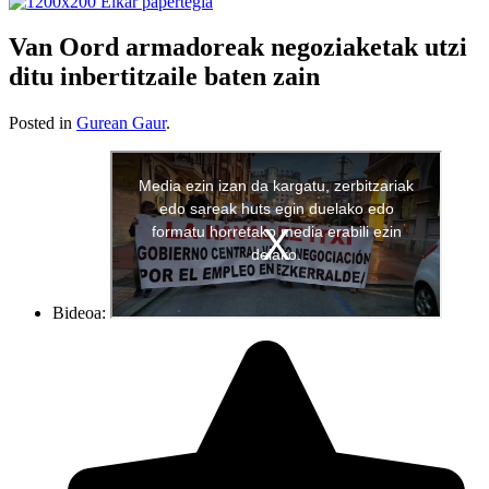
Van Oord armadoreak negoziaketak utzi
ditu inbertitzaile baten zain
Posted in
Gurean Gaur
.
Bideoa: