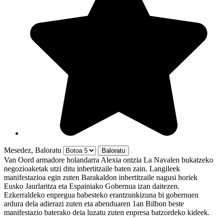
Mesedez, Baloratu
Van Oord armadore holandarra Alexia ontzia La Navalen bukatzeko
negozioaketak utzi ditu inbertitzaile baten zain. Langileek
manifestazioa egin zuten Barakaldon inbertitzaile nagusi horiek
Eusko Jaurlaritza eta Espainiako Gobernua izan daitezen.
Ezkerraldeko enpregua babesteko erantzunkizuna bi gobernuen
ardura dela adierazi zuten eta abenduaren 1an Bilbon beste
manifestazio baterako deia luzatu zuten enpresa batzordeko kideek.