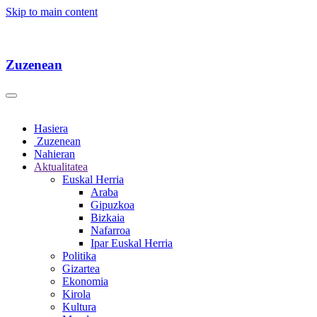
Skip to main content
Zuzenean
Hasiera
Zuzenean
Nahieran
Aktualitatea
Euskal Herria
Araba
Gipuzkoa
Bizkaia
Nafarroa
Ipar Euskal Herria
Politika
Gizartea
Ekonomia
Kirola
Kultura