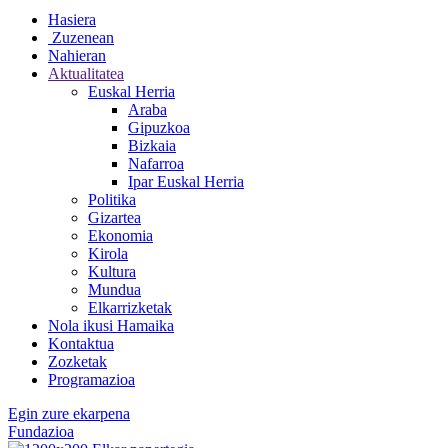
Hasiera
Zuzenean
Nahieran
Aktualitatea
Euskal Herria
Araba
Gipuzkoa
Bizkaia
Nafarroa
Ipar Euskal Herria
Politika
Gizartea
Ekonomia
Kirola
Kultura
Mundua
Elkarrizketak
Nola ikusi Hamaika
Kontaktua
Zozketak
Programazioa
Egin zure ekarpena
Fundazioa