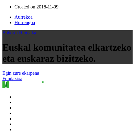
Created on
2018-11-09
.
Aurrekoa
Hurrengoa
Babestu Hamaika
Euskal komunitatea elkartzeko
eta euskaraz bizitzeko.
Egin zure ekarpena
Fundazioa