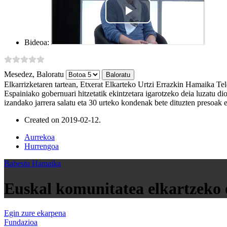
Bideoa:
Mesedez, Baloratu
Elkarrizketaren tartean, Etxerat Elkarteko Urtzi Errazkin Hamaika Tele
Espainiako gobernuari hitzetatik ekintzetara igarotzeko deia luzatu d
izandako jarrera salatu eta 30 urteko kondenak bete dituzten presoak
Created on
2019-02-12
.
Aurrekoa
Hurrengoa
Babestu Hamaika
Euskal komunitatea elkartzeko e
Egin zure ekarpena
Fundazioa