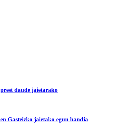
 prest daude jaietarako
zen Gasteizko jaietako egun handia