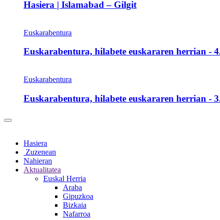
Hasiera | Islamabad – Gilgit
Euskarabentura
Euskarabentura, hilabete euskararen herrian - 4.
Euskarabentura
Euskarabentura, hilabete euskararen herrian - 3.
Hasiera
Zuzenean
Nahieran
Aktualitatea
Euskal Herria
Araba
Gipuzkoa
Bizkaia
Nafarroa