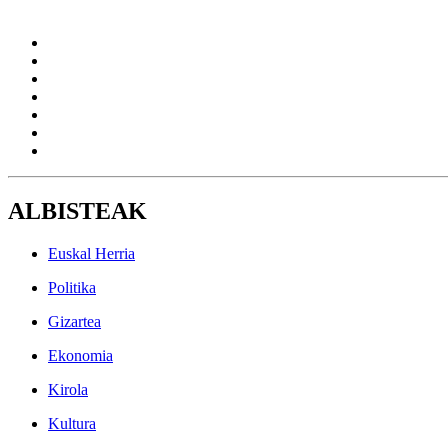
ALBISTEAK
Euskal Herria
Politika
Gizartea
Ekonomia
Kirola
Kultura