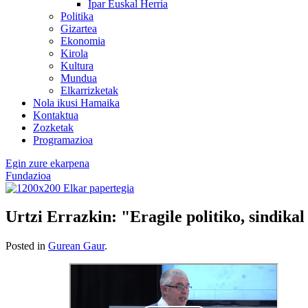
Ipar Euskal Herria
Politika
Gizartea
Ekonomia
Kirola
Kultura
Mundua
Elkarrizketak
Nola ikusi Hamaika
Kontaktua
Zozketak
Programazioa
Egin zure ekarpena
Fundazioa
Urtzi Errazkin: "Eragile politiko, sindika
Posted in
Gurean Gaur
.