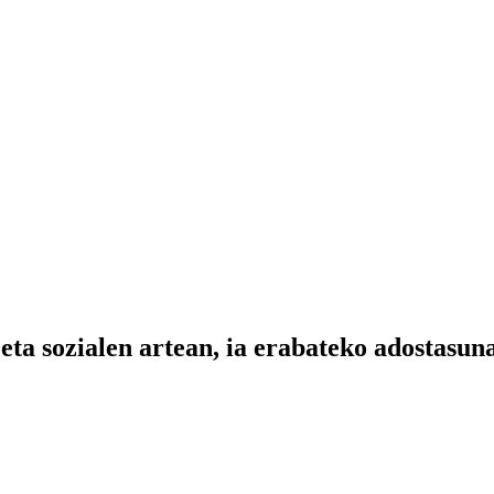
l eta sozialen artean, ia erabateko adostas