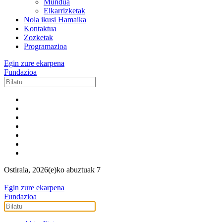
Mundua
Elkarrizketak
Nola ikusi Hamaika
Kontaktua
Zozketak
Programazioa
Egin zure ekarpena
Fundazioa
Ostirala, 2026(e)ko abuztuak 7
Egin zure ekarpena
Fundazioa