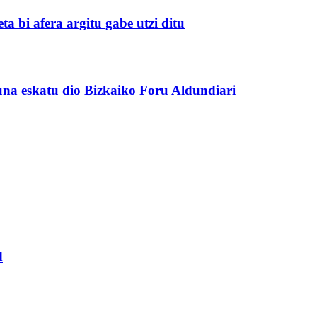
a bi afera argitu gabe utzi ditu
na eskatu dio Bizkaiko Foru Aldundiari
d