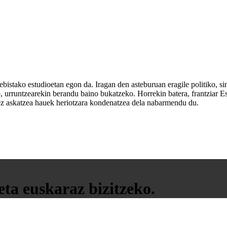
bistako estudioetan egon da. Iragan den asteburuan eragile politiko, sin
io, urruntzearekin berandu baino bukatzeko. Horrekin batera, frantziar E
 ez askatzea hauek heriotzara kondenatzea dela nabarmendu du.
ta euskaraz bizitzeko.