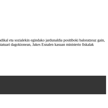
dikal eta sozialekin egindako jardunaldia positiboki baloratzeaz gain,
statuari dagokionean, Jakes Esnalen kasuan ministerio fiskalak