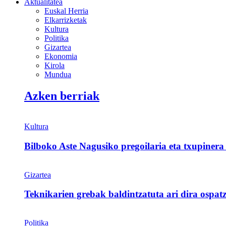
Aktualitatea
Euskal Herria
Elkarrizketak
Kultura
Politika
Gizartea
Ekonomia
Kirola
Mundua
Azken berriak
Kultura
Bilboko Aste Nagusiko pregoilaria eta txupinera
Gizartea
Teknikarien grebak baldintzatuta ari dira ospat
Politika