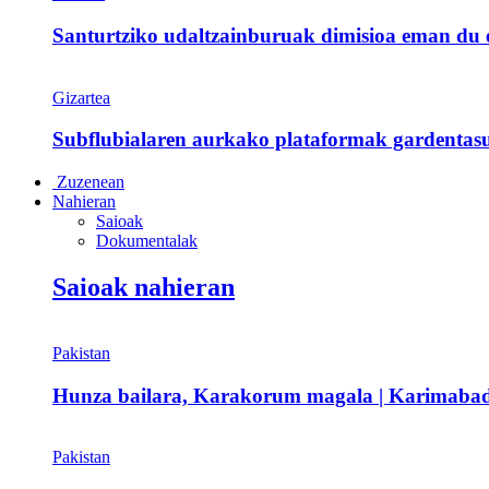
Santurtziko udaltzainburuak dimisioa eman du et
Gizartea
Subflubialaren aurkako plataformak gardentasu
Zuzenean
Nahieran
Saioak
Dokumentalak
Saioak nahieran
Pakistan
Hunza bailara, Karakorum magala | Karimaba
Pakistan