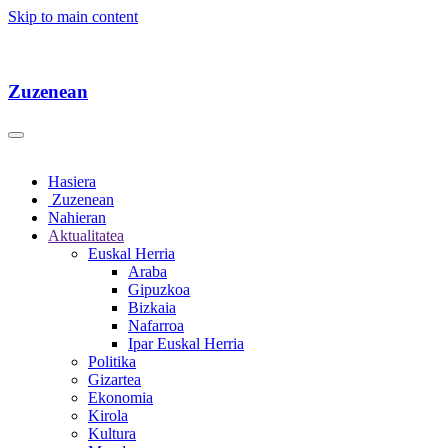
Skip to main content
Zuzenean
Hasiera
Zuzenean
Nahieran
Aktualitatea
Euskal Herria
Araba
Gipuzkoa
Bizkaia
Nafarroa
Ipar Euskal Herria
Politika
Gizartea
Ekonomia
Kirola
Kultura