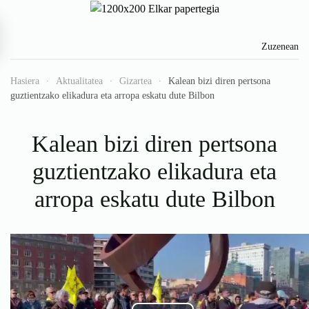
Skip to main content
Zuzenean
Hasiera
Aktualitatea
Gizartea
Kalean bizi diren pertsona
guztientzako elikadura eta arropa eskatu dute Bilbon
Kalean bizi diren pertsona
guztientzako elikadura eta
arropa eskatu dute Bilbon