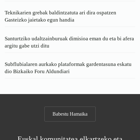
Teknikarien grebak baldintzatuta ari dira ospatzen
Gasteizko jaietako egun handia
Santurtziko udaltzainburuak dimisioa eman du eta bi afera
argitu gabe utzi ditu
Subflubialaren aurkako plataformak gardentasuna eskatu
dio Bizkaiko Foru Aldundiari
Babestu Hamaika
Euskal komunitatea elkartzeko eta