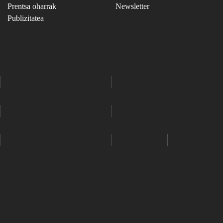
Prentsa oharrak
Newsletter
Publizitatea