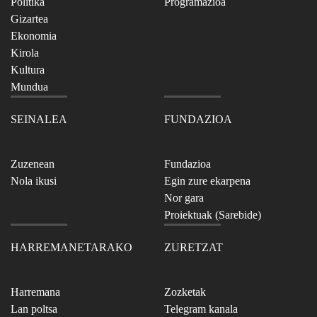
Politika
Programazioa
Gizartea
Ekonomia
Kirola
Kultura
Mundua
SEINALEA
FUNDAZIOA
Zuzenean
Fundazioa
Nola ikusi
Egin zure ekarpena
Nor gara
Proiektuak (Sarebide)
HARREMANETARAKO
ZURETZAT
Harremana
Zozketak
Lan poltsa
Telegram kanala