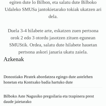
egiten dute lo Bilbon, eta salatu dute Bilboko
Udaleko SMUSa jantokietarako tokiak ukatzen ari
dela.
Duela 3-4 hilabete arte, eskatzen zuen pertsona
orok 2 edo 3 otordu jasotzen zituen egunean
SMUStik. Ordea, salatu dute hilabete hauetan
pertsona askori janaria ukatu zaiela.
Azkenak
Donostiako Piratek abordatzea egingo dute astelehen
honetan eta Kontxako badia hartuko dute
Bilboko Aste Nagusiko pregoilaria eta txupinera prest
daude jaietarako