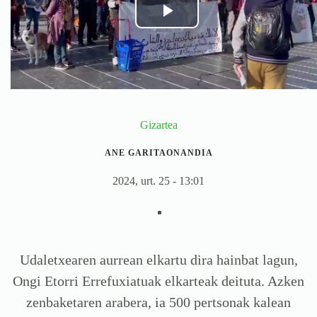
Gizartea
ANE GARITAONANDIA
2024, urt. 25 - 13:01
Udaletxearen aurrean elkartu dira hainbat lagun,
Ongi Etorri Errefuxiatuak elkarteak deituta. Azken
zenbaketaren arabera, ia 500 pertsonak kalean