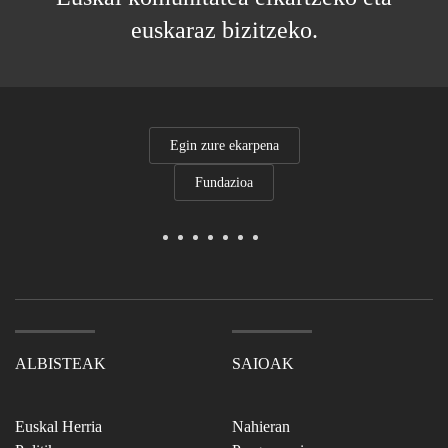
euskaraz bizitzeko.
Egin zure ekarpena
Fundazioa
ALBISTEAK
SAIOAK
Euskal Herria
Nahieran